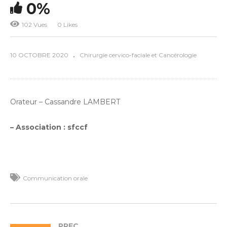
0%
102 Vues
0 Likes
10 OCTOBRE 2020
Chirurgie cervico-faciale et Cancérologie
Orateur – Cassandre LAMBERT
– Association : sfccf
Communication orale
PREC.