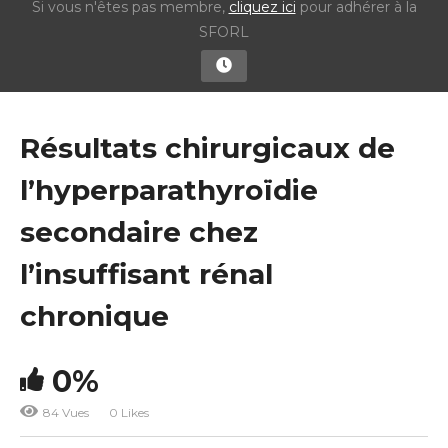
Si vous n'êtes pas membre,
cliquez ici
pour adhérer à la
SFORL
Résultats chirurgicaux de
l’hyperparathyroïdie
secondaire chez
l’insuffisant rénal
chronique
0%
84 Vues
0 Likes