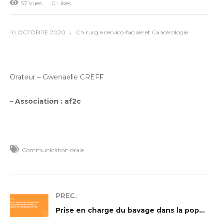
57 Vues
0 Likes
10 OCTOBRE 2020
Chirurgie cervico-faciale et Cancérologie
Orateur – Gwenaelle CREFF
– Association : af2c
Communication orale
PREC.
Prise en charge du bavage dans la population pédiatrique en situation de handicap (AFOP)