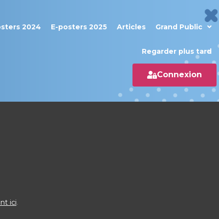
osters 2024
E-posters 2025
Articles
Grand Public
Regarder plus tard
Connexion
nt ici
.