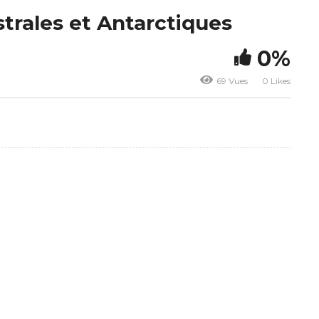
strales et Antarctiques
0%
69 Vues
0 Likes