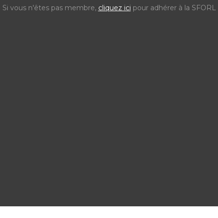
Si vous n'êtes pas membre,
cliquez ici
pour adhérer à la SFORL