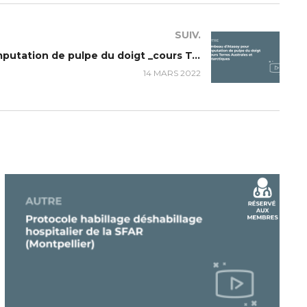
SUIV.
Lambeau d’Atasoy pour amputation de pulpe du doigt _cours Terres Australes et Antarctiques
14 MARS 2022