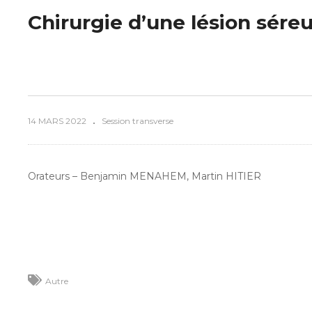
Chirurgie d’une lésion sére
14 MARS 2022
Session transverse
Orateurs – Benjamin MENAHEM, Martin HITIER
Autre