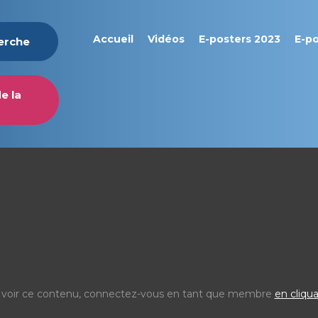
Accueil
Vidéos
E-posters 2023
E-p
herche
e la
 voir ce contenu, connectez-vous en tant que membre
en cliqua