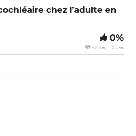
cochléaire chez l’adulte en
0%
46 Vues
0 Likes