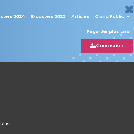
osters 2024
E-posters 2025
Articles
Grand Public
Regarder plus tard
Connexion
nt ici
.