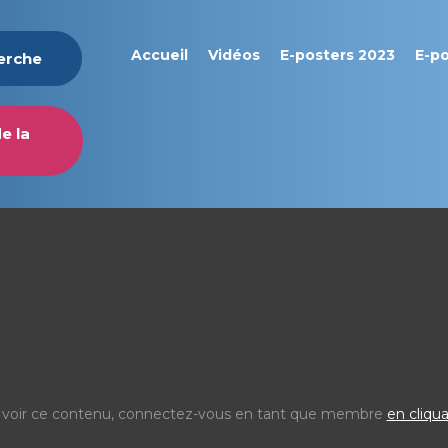
Accueil
Vidéos
E-posters 2023
E-p
herche
e la
 voir ce contenu, connectez-vous en tant que membre
en cliqua