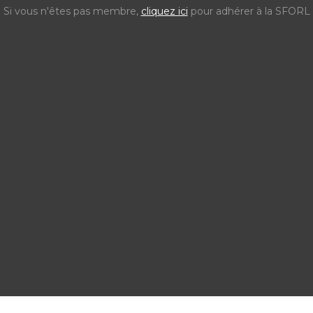
Si vous n'êtes pas membre,
cliquez ici
pour adhérer à la SFORL