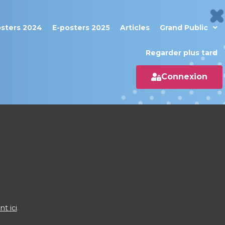
osters 2024
E-posters 2025
Articles
Grand Public
Regarder plus tard
Connexion
nt ici
.