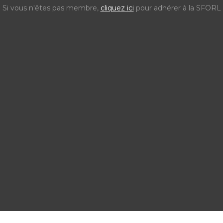
Si vous n'êtes pas membre,
cliquez ici
pour adhérer à la SFORL