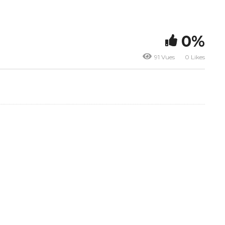
0%
91 Vues
0 Likes