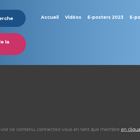
Accueil
Vidéos
E-posters 2023
E-p
herche
e la
 voir ce contenu, connectez-vous en tant que membre
en cliqua