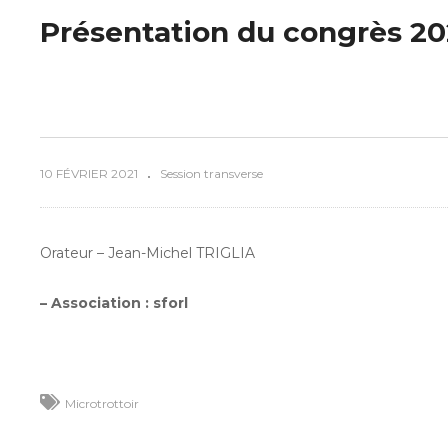
Présentation du congrès 202
10 FÉVRIER 2021
Session transverse
Orateur – Jean-Michel TRIGLIA
– Association : sforl
Microtrottoir