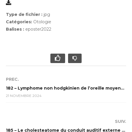
Type de fichier :
jpg
Catégories:
Otologie
Balises :
eposter2022
PREC.
182 – Lymphome non hodgkinien de l’oreille moyenne se présentant comme un cholestéatome congénital : à propos d’un cas
21 NOVEMBRE 2024
SUIV.
185 – Le cholesteatome du conduit auditif externe : à propos d’un cas et revue de la littérature