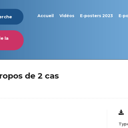
Accueil
Vidéos
E-posters 2023
E-p
herche
e la
propos de 2 cas
Type