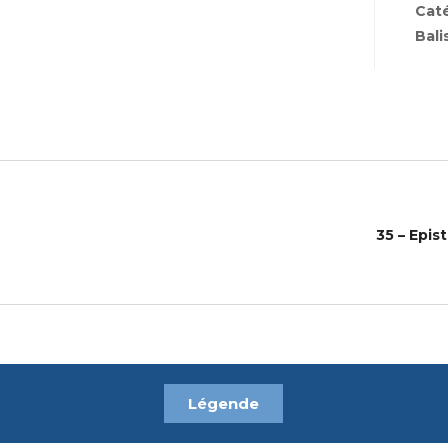
Cat
Bali
35 – Epis
Légende