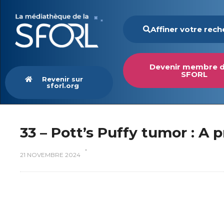
Affiner votre rec
Devenir membre d
SFORL
Revenir sur
sforl.org
33 – Pott’s Puffy tumor : A 
21 NOVEMBRE 2024