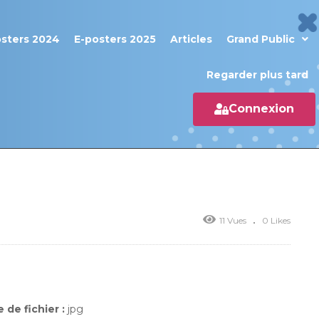
osters 2024
E-posters 2025
Articles
Grand Public
Regarder plus tard
Connexion
11 Vues
0 Likes
 de fichier :
jpg