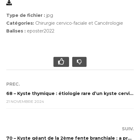
Type de fichier :
jpg
Catégories:
Chirurgie cervico-faciale et Cancérologie
Balises :
eposter2022
PREC.
68 – Kyste thymique : étiologie rare d’un kyste cervical de l’adulte
21 NOVEMBRE 2024
SUIV.
70 – Kyste géant de la 2ème fente branchiale : a propos d’un cas