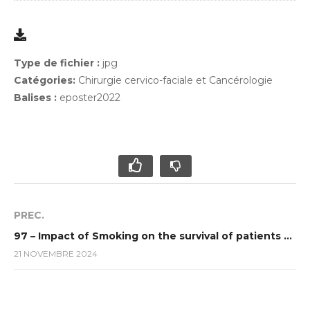
Type de fichier :
jpg
Catégories:
Chirurgie cervico-faciale et Cancérologie
Balises :
eposter2022
PREC.
97 – Impact of Smoking on the survival of patients with high-risk HPV positive Head and Neck Squamous Cell Carcinomas
21 NOVEMBRE 2024