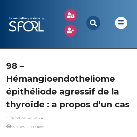
98 –
Hémangioendotheliome
épithéliode agressif de la
thyroïde : a propos d’un cas
21 NOVEMBRE 2024
9 Vues
0 Likes