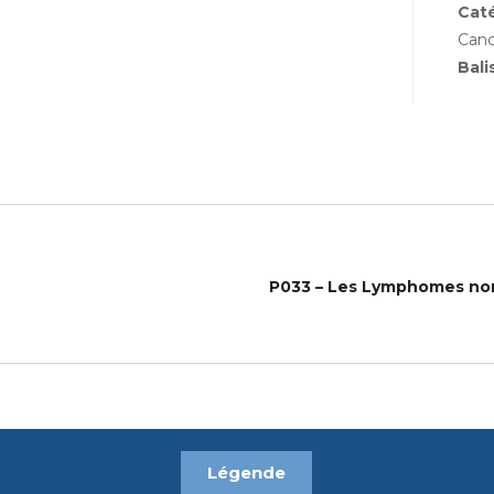
Cat
Canc
Bali
Légende