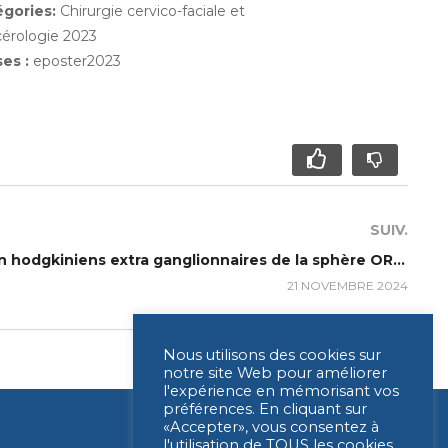
égories:
Chirurgie cervico-faciale et
érologie 2023
ses :
eposter2023
SUIV.
P033 – Les Lymphomes non hodgkiniens extra ganglionnaires de la sphère ORL : à propos de 341 cas
21 NOVEMBRE 2024
Nous utilisons des cookies sur
notre site Web pour améliorer
l'expérience en mémorisant vos
préférences. En cliquant sur
«Accepter», vous consentez à
l'utilisation de TOUS les cookies.