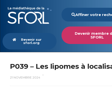
Affiner votre rec
Devenir membre d
SFORL
Revenir sur
sforl.org
P039 – Les lipomes à localis
21 NOVEMBRE 2024