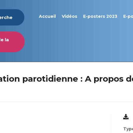
Accueil
Vidéos
E-posters 2023
E-p
herche
e la
ation parotidienne : A propos d
Type