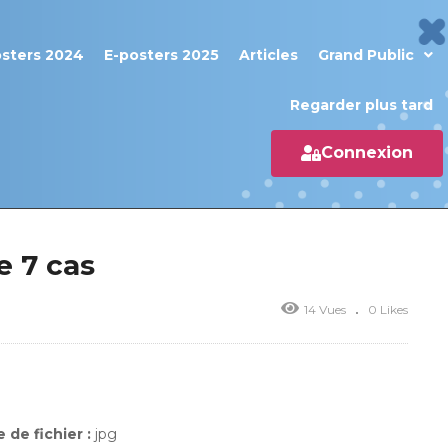
osters 2024
E-posters 2025
Articles
Grand Public
Regarder plus tard
Connexion
e 7 cas
14 Vues
0 Likes
 de fichier :
jpg