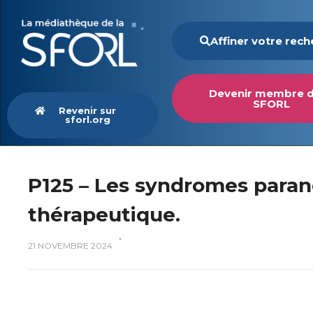
Affiner votre rec
Devenir membre d
SFORL
Revenir sur
sforl.org
P125 – Les syndromes paran
thérapeutique.
21 NOVEMBRE 2024