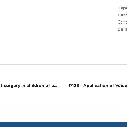
Type
Cat
Canc
Bali
P125 – Cochlear implantation is suitable for outpatient surgery in children of all ages, even infants.