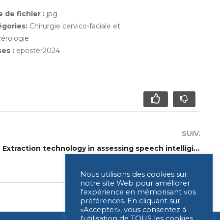
 de fichier :
jpg
égories:
Chirurgie cervico-faciale et
érologie
ses :
eposter2024
SUIV.
P126 – Application of Voice Extraction technology in assessing speech intelligibility in adult patients after cochlear implantation
21 NOVEMBRE 2024
Nous utilisons des cookies sur
notre site Web pour améliorer
l'expérience en mémorisant vos
préférences. En cliquant sur
«Accepter», vous consentez à
l'utilisation de TOUS les cookies.