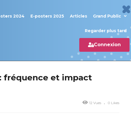
osters 2024
E-posters 2025
Articles
Grand Public
Regarder plus tard
Connexion
: fréquence et impact
12 Vues
0 Likes