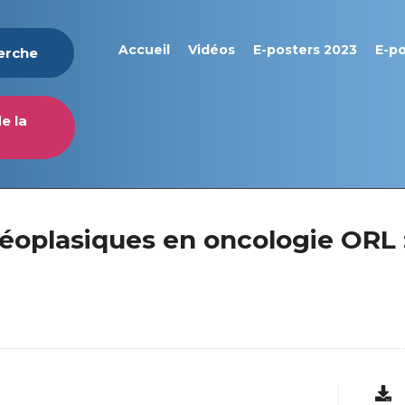
Accueil
Vidéos
E-posters 2023
E-p
herche
e la
éoplasiques en oncologie ORL 