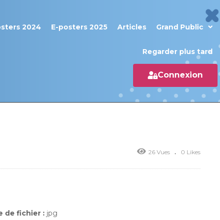
osters 2024
E-posters 2025
Articles
Grand Public
Regarder plus tard
Connexion
26 Vues
0 Likes
 de fichier :
jpg