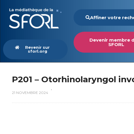
Affiner votre rec
Devenir membre d
SFORL
Revenir sur
sforl.org
P201 – Otorhinolaryngol inv
21 NOVEMBRE 2024