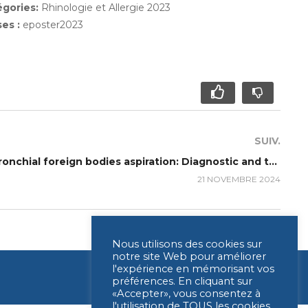
égories:
Rhinologie et Allergie 2023
ses :
eposter2023
SUIV.
P122 – Paediatric tracheobronchial foreign bodies aspiration: Diagnostic and therapeutic role of rigid bronchoscopy
21 NOVEMBRE 2024
Nous utilisons des cookies sur
notre site Web pour améliorer
l'expérience en mémorisant vos
préférences. En cliquant sur
«Accepter», vous consentez à
l'utilisation de TOUS les cookies.