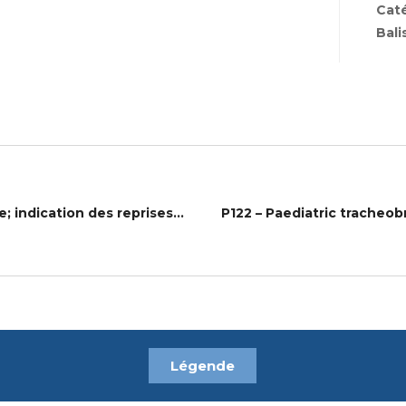
Cat
Bali
P183 – Otite moyenne chronique cholestéatomateuse; indication des reprises chirurgicales
Légende