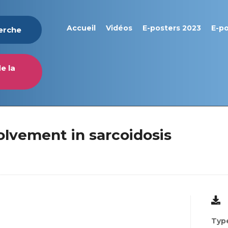
Accueil
Vidéos
E-posters 2023
E-p
herche
e la
olvement in sarcoidosis
Type