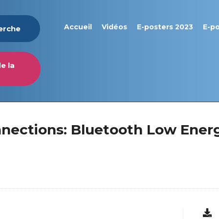
Accueil
Vidéos
E-posters 2023
E-p
herche
e la
onnections: Bluetooth Low Ene