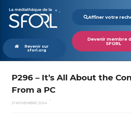
Affiner votre rec
Devenir membre d
SFORL
Revenir sur
sforl.org
P296 – It’s All About the C
From a PC
21 NOVEMBRE 2024