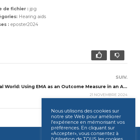
 de fichier :
jpg
égories:
Hearing aids
ses :
eposter2024
SUIV.
P297 – Welcome to the Real World: Using EMA as an Outcome Measure in an Australian Market Trial
21 NOVEMBRE 2024
Nous utilisons des cookies sur
notre site Web pour améliorer
l'expérience en mémorisant vos
préférences. En cliquant sur
«Accepter», vous consentez à
l'utilisation de TOUS les cookies.