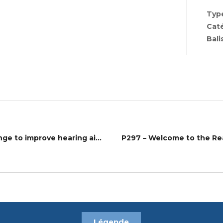
Type
Cat
Bali
P295 – Applying the science of health behaviour change to improve hearing aid use: from theory to practice
Légende