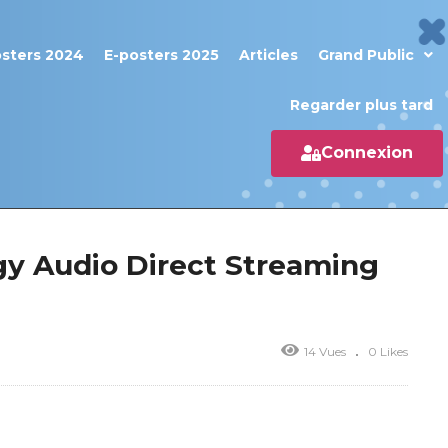
osters 2024
E-posters 2025
Articles
Grand Public
Regarder plus tard
Connexion
rgy Audio Direct Streaming
14 Vues
0 Likes