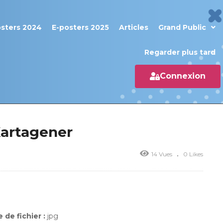
osters 2024
E-posters 2025
Articles
Grand Public
Regarder plus tard
Connexion
Kartagener
14 Vues
0 Likes
 de fichier :
jpg