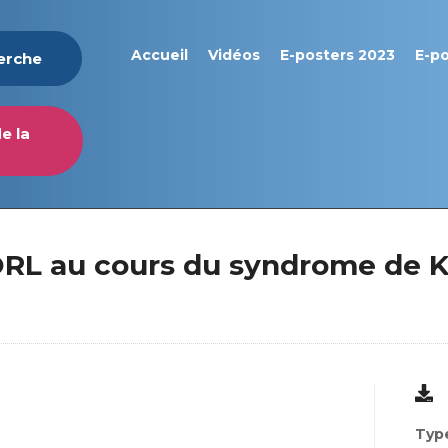
Accueil
Vidéos
E-posters 2023
E-p
herche
e la
ORL au cours du syndrome de 
Type