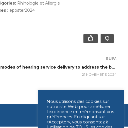
égories:
Rhinologie et Allergie
ses :
eposter2024
SUIV.
P300 – Exploring alternate modes of hearing service delivery to address the barriers and opportunities in hearing care uptake: a scoping review
21 NOVEMBRE 2024
Nous utilisons des cookies sur
notre site Web pour améliorer
l'expérience en mémorisant vos
préférences. En cliquant sur
«Accepter», vous consentez à
l'utilisation de TOUS les cookies.