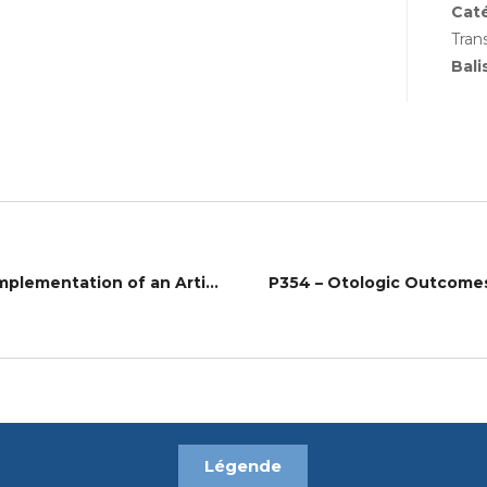
Cat
Tran
Bali
P353 – Development of a Medical Kiosk for Hearing: Implementation of an Artificial Intelligence-Based Early Diagnosis System for Hearing Loss
P354 – Otologic Outcomes A
Légende