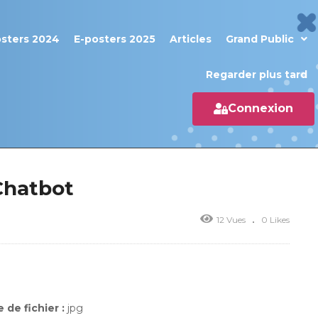
osters 2024
E-posters 2025
Articles
Grand Public
Regarder plus tard
Connexion
 Chatbot
12 Vues
0 Likes
 de fichier :
jpg