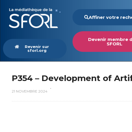
Affiner votre rec
Devenir membre d
SFORL
Revenir sur
sforl.org
P354 – Development of Artif
21 NOVEMBRE 2024