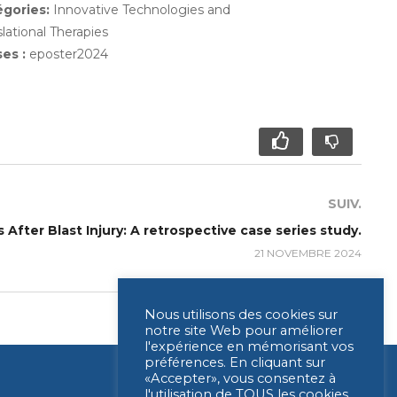
égories:
Innovative Technologies and
slational Therapies
ses :
eposter2024
SUIV.
fter Blast Injury: A retrospective case series study.
21 NOVEMBRE 2024
Nous utilisons des cookies sur
notre site Web pour améliorer
l'expérience en mémorisant vos
préférences. En cliquant sur
«Accepter», vous consentez à
l'utilisation de TOUS les cookies.