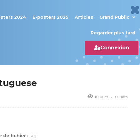
osters 2024
E-posters 2025
Articles
Grand Public
Regarder plus tard
Connexion
rtuguese
10 Vues
0 Likes
 de fichier :
jpg