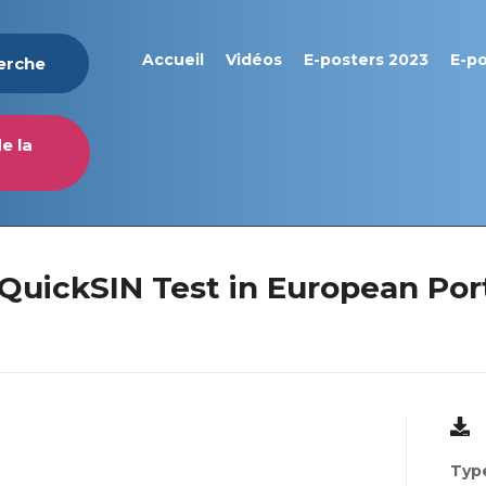
Accueil
Vidéos
E-posters 2023
E-p
herche
e la
 QuickSIN Test in European Po
Type