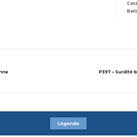
Cat
Bali
enne
P397 – Surdité b
Légende