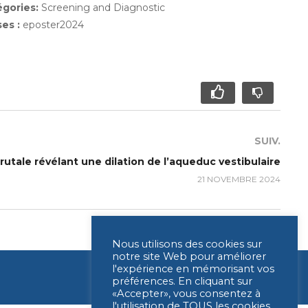
égories:
Screening and Diagnostic
ses :
eposter2024
SUIV.
rutale révélant une dilation de l’aqueduc vestibulaire
21 NOVEMBRE 2024
Nous utilisons des cookies sur
notre site Web pour améliorer
l'expérience en mémorisant vos
préférences. En cliquant sur
«Accepter», vous consentez à
l'utilisation de TOUS les cookies.