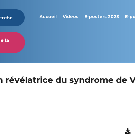
Accueil
Vidéos
E-posters 2023
E-p
herche
e la
n révélatrice du syndrome de 