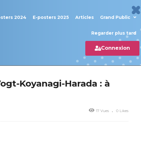
osters 2024
E-posters 2025
Articles
Grand Public
Regarder plus tard
Connexion
Vogt-Koyanagi-Harada : à
17 Vues
0 Likes