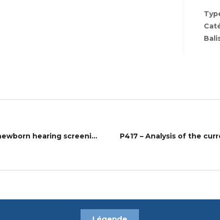
Type
Cat
Bali
P416 – Study of the state and ways of improvement newborn hearing screening system in megalopolis
Légende