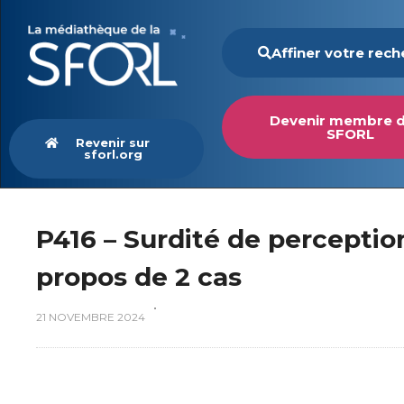
Affiner votre rec
Devenir membre d
SFORL
Revenir sur
sforl.org
P416 – Surdité de perceptio
propos de 2 cas
21 NOVEMBRE 2024