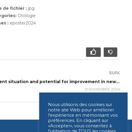
 de fichier :
jpg
égories:
Otologie
ses :
eposter2024
SUIV.
P417 – Analysis of the current situation and potential for improvement in newborn hearing screening – planned study
21 NOVEMBRE 2024
Nous utilisons des cookies sur
notre site Web pour améliorer
l'expérience en mémorisant vos
préférences. En cliquant sur
«Accepter», vous consentez à
l'utilisation de TOUS les cookies.