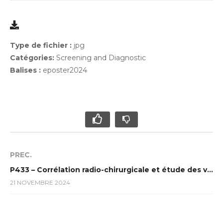
Type de fichier :
jpg
Catégories:
Screening and Diagnostic
Balises :
eposter2024
PREC.
P433 – Corrélation radio-chirurgicale et étude des variantes anatomiques lors de la chirurgie stapédienne des otospongioses : Focus sur la procidence du nerf facial et l’étroitesse de la fenêtre ovale
21 NOVEMBRE 2024