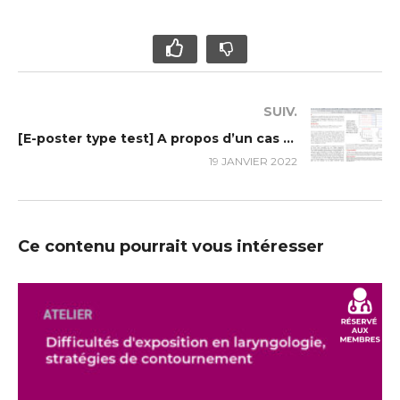
SUIV.
[E-poster type test] A propos d’un cas rare de surdité neurosensorielle syndromique à manifestation rénale : L’acidose tubulaire rénale distale
19 JANVIER 2022
Ce contenu pourrait vous intéresser