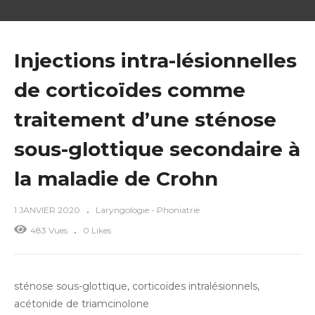
Injections intra-lésionnelles
de corticoïdes comme
traitement d’une sténose
sous-glottique secondaire à
la maladie de Crohn
1 JANVIER 2020
Laryngologie - Phoniatrie
483 Vues
0 Likes
sténose sous-glottique, corticoïdes intralésionnels,
acétonide de triamcinolone