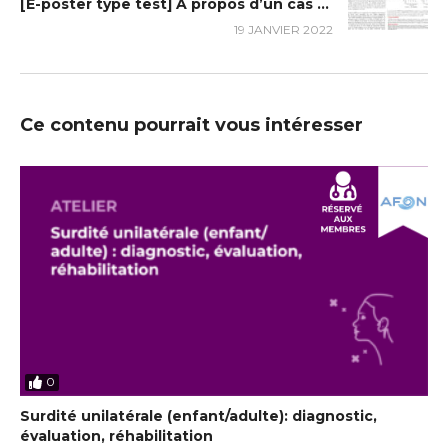
[E-poster type test] A propos d’un cas rare de surdité neurosensorielle syndromique à manifestation rénale : L’acidose tubulaire rénale distale
19 JANVIER 2022
Ce contenu pourrait vous intéresser
0
Surdité unilatérale (enfant/adulte): diagnostic,
évaluation, réhabilitation