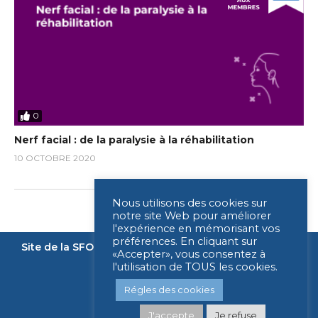
0
Nerf facial : de la paralysie à la réhabilitation
10 OCTOBRE 2020
Nous utilisons des cookies sur
notre site Web pour améliorer
l'expérience en mémorisant vos
préférences. En cliquant sur
Site de la SFORL
Nous contacter
Mentions légales
«Accepter», vous consentez à
l'utilisation de TOUS les cookies.
Légende
Régles des cookies
J'accepte
Je refuse