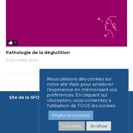
0
Pathologie de la déglutition
6 OCTOBRE 2023
Nous utilisons des cookies sur
notre site Web pour améliorer
l'expérience en mémorisant vos
préférences. En cliquant sur
Site de la SFORL
Nous contacter
Mentions légales
«Accepter», vous consentez à
l'utilisation de TOUS les cookies.
Légende
Régles des cookies
J'accepte
Je refuse