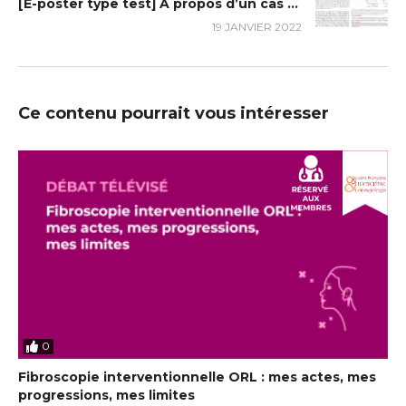
[E-poster type test] A propos d’un cas rare de surdité neurosensorielle syndromique à manifestation rénale : L’acidose tubulaire rénale distale
19 JANVIER 2022
Ce contenu pourrait vous intéresser
0
Fibroscopie interventionnelle ORL : mes actes, mes
progressions, mes limites