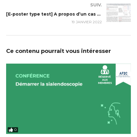
SUIV.
[E-poster type test] A propos d’un cas rare de surdité neurosensorielle syndromique à manifestation rénale : L’acidose tubulaire rénale distale
19 JANVIER 2022
Ce contenu pourrait vous intéresser
0