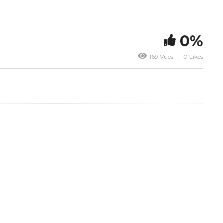
0%
169 Vues
0 Likes