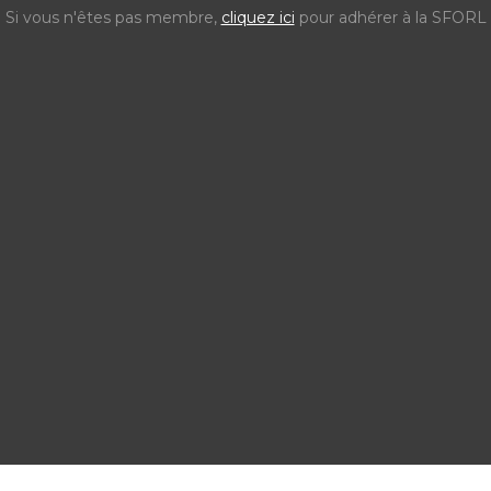
Si vous n'êtes pas membre,
cliquez ici
pour adhérer à la SFORL