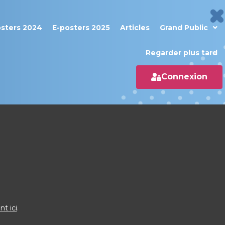
osters 2024
E-posters 2025
Articles
Grand Public
Regarder plus tard
Connexion
nt ici
.