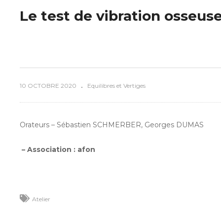
Le test de vibration osseuse
10 OCTOBRE 2020
Equilibres et Vertiges
Orateurs – Sébastien SCHMERBER, Georges DUMAS
– Association :
afon
Atelier