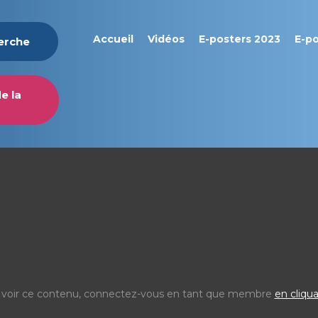
Accueil
Vidéos
E-posters 2023
E-p
herche
e la
 voir ce contenu, connectez-vous en tant que membre
en cliqua