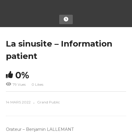
La sinusite – Information
patient
0%
79 Vues
0 Likes
14 MARS 2022
Grand Public
Orateur – Benjamin LALLEMANT