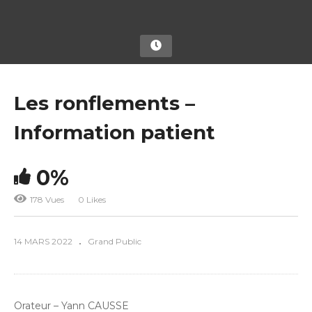
Les ronflements –
Information patient
0%
178 Vues
0 Likes
14 MARS 2022
Grand Public
Orateur – Yann CAUSSE