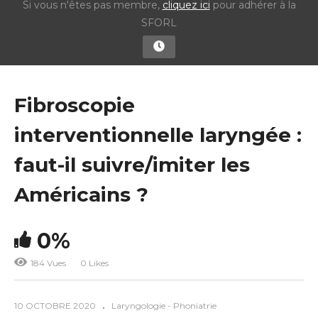
Si vous n'êtes pas membre,
cliquez ici
pour adhérer à la
SFORL
Fibroscopie
interventionnelle laryngée :
faut-il suivre/imiter les
Américains ?
0%
184 Vues
0 Likes
10 OCTOBRE 2020
Laryngologie - Phoniatrie