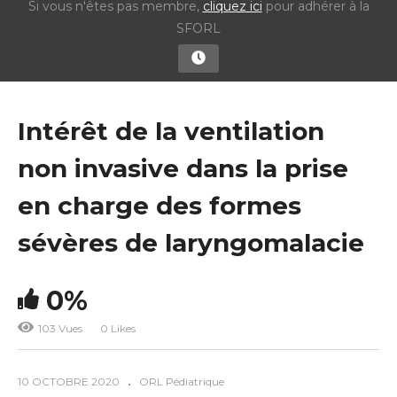
Si vous n'êtes pas membre,
cliquez ici
pour adhérer à la
SFORL
Intérêt de la ventilation
non invasive dans la prise
en charge des formes
sévères de laryngomalacie
0%
103 Vues
0 Likes
10 OCTOBRE 2020
ORL Pédiatrique