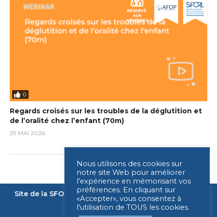
0
Regards croisés sur les troubles de la déglutition et
de l’oralité chez l’enfant (70m)
29 MAI 2026
Nous utilisons des cookies sur
notre site Web pour améliorer
l'expérience en mémorisant vos
préférences. En cliquant sur
Site de la SFORL
Nous contacter
Mentions légales
«Accepter», vous consentez à
l'utilisation de TOUS les cookies.