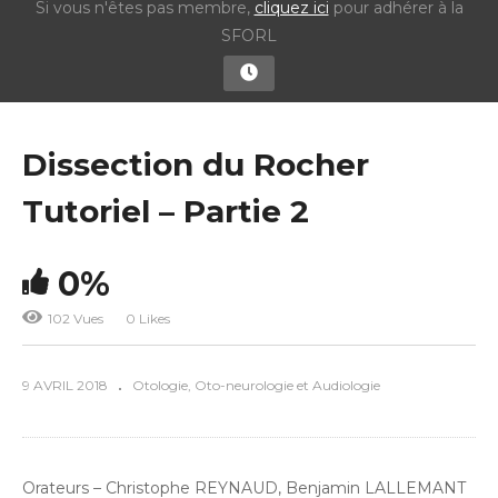
Si vous n'êtes pas membre,
cliquez ici
pour adhérer à la
SFORL
Dissection du Rocher
Tutoriel – Partie 2
0%
102 Vues
0 Likes
9 AVRIL 2018
Otologie, Oto-neurologie et Audiologie
Orateurs – Christophe REYNAUD, Benjamin LALLEMANT