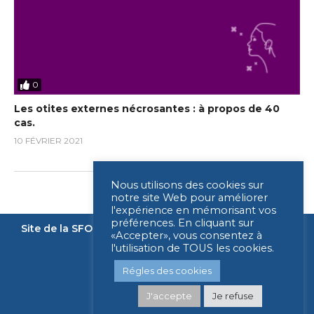
0
Les otites externes nécrosantes : à propos de 40
cas.
10 FÉVRIER 2021
Nous utilisons des cookies sur
notre site Web pour améliorer
l'expérience en mémorisant vos
préférences. En cliquant sur
Site de la SFORL
Nous contacter
Mentions légales
«Accepter», vous consentez à
l'utilisation de TOUS les cookies.
Légende
Régles des cookies
J'accepte
Je refuse