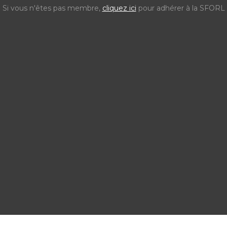
Si vous n'êtes pas membre,
cliquez ici
pour adhérer à la SFORL