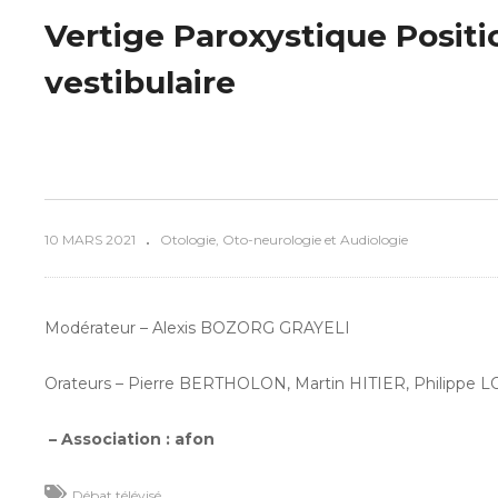
Vertige Paroxystique Positi
vestibulaire
10 MARS 2021
Otologie, Oto-neurologie et Audiologie
Modérateur – Alexis BOZORG GRAYELI
Orateurs – Pierre BERTHOLON, Martin HITIER, Philippe 
– Association :
afon
Débat télévisé