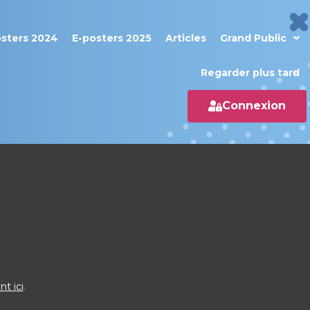
osters 2024
E-posters 2025
Articles
Grand Public
Regarder plus tard
Connexion
nt ici
.