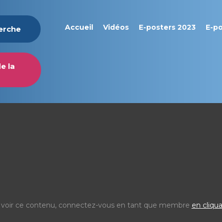
Accueil
Vidéos
E-posters 2023
E-p
herche
e la
 voir ce contenu, connectez-vous en tant que membre
en cliqua