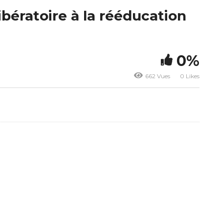
bératoire à la rééducation
0%
662 Vues
0 Likes