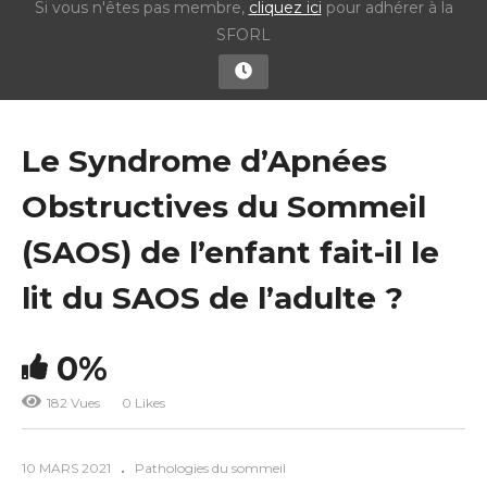
Si vous n'êtes pas membre,
cliquez ici
pour adhérer à la
SFORL
Le Syndrome d’Apnées
Obstructives du Sommeil
(SAOS) de l’enfant fait-il le
lit du SAOS de l’adulte ?
0%
182 Vues
0 Likes
10 MARS 2021
Pathologies du sommeil