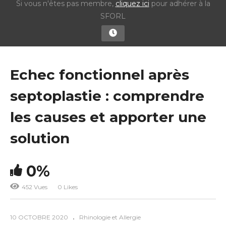
Si vous n'êtes pas membre,
cliquez ici
pour adhérer à la
SFORL
Echec fonctionnel après
septoplastie : comprendre
les causes et apporter une
solution
0%
452 Vues
0 Likes
10 OCTOBRE 2020
Rhinologie et Allergie