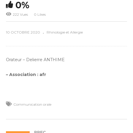
0%
222 Vues
0 Likes
10 OCTOBRE 2020
Rhinologie et Allergie
Orateur – Delierre ANTHIME
– Association : afr
Communication orale
PREC.