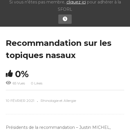
Si vous n'êtes pas membre,
cliquez ici
pour adhérer à la
SFORL
Recommandation sur les
topiques nasaux
0%
65 Vues
0 Likes
10 FÉVRIER 2021
Rhinologie et Allergie
Présidents de la recommandation – Justin MICHEL,