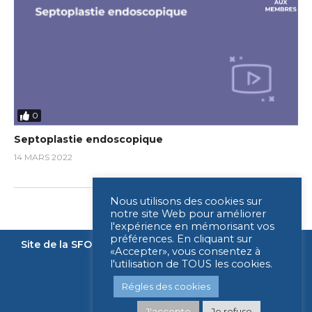
0
Septoplastie endoscopique
14 MARS 2022
Nous utilisons des cookies sur
notre site Web pour améliorer
l'expérience en mémorisant vos
préférences. En cliquant sur
Site de la SFORL
Nous contacter
Mentions légales
«Accepter», vous consentez à
l'utilisation de TOUS les cookies.
Légende
Régles des cookies
J'accepte
Je refuse