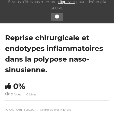
Si vous n'êtes pas membre,
cliquez ici
pour adhérer à la
SFORL
Reprise chirurgicale et
endotypes inflammatoires
dans la polypose naso-
sinusienne.
0%
51 Vues
0 Likes
10 OCTOBRE 2020
Rhinologie et Allergie