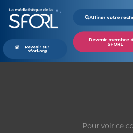
Affiner votre rec
Devenir membre d
SFORL
Revenir sur
sforl.org
Pour voir ce c