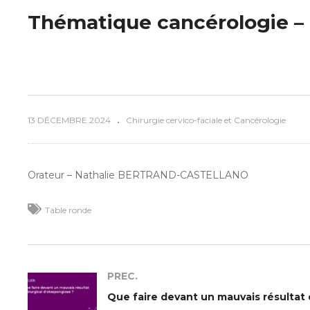
Thématique cancérologie – T
13 DÉCEMBRE 2024
Chirurgie cervico-faciale et Cancérologie
Orateur – Nathalie BERTRAND-CASTELLANO
Table ronde
PREC.