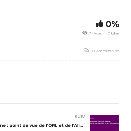
0%
74 Vues
0 Likes
0 Commentaires
SUIV.
La polypose Naso-sinusienne : point de vue de l’ORL et de l’Allergologue