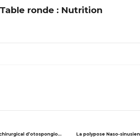
able ronde : Nutrition
Que faire devant un mauvais résultat chirurgical d’otospongiose ?