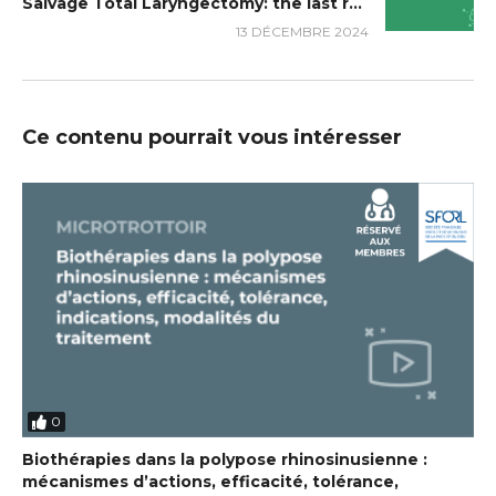
Salvage Total Laryngectomy: the last resort / La laryngectomie totale de rattrapage : le dernier recours
13 DÉCEMBRE 2024
Ce contenu pourrait vous intéresser
0
Biothérapies dans la polypose rhinosinusienne :
mécanismes d’actions, efficacité, tolérance,