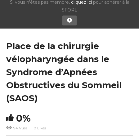
Si vous n'êtes pas membre,
cliquez ici
pour adhérer à la
SFORL
Place de la chirurgie
vélopharyngée dans le
Syndrome d’Apnées
Obstructives du Sommeil
(SAOS)
0%
94 Vues
0 Likes