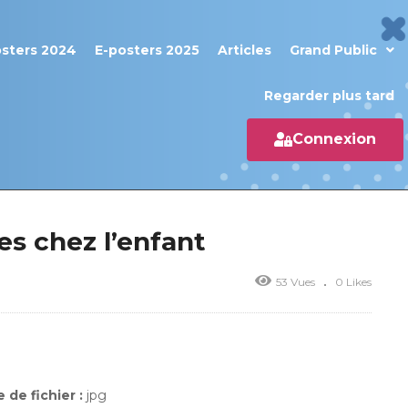
osters 2024
E-posters 2025
Articles
Grand Public
Regarder plus tard
Connexion
es chez l’enfant
53 Vues
0 Likes
 de fichier :
jpg