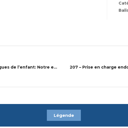
Cat
Bali
222 – Prise en charge chirurgicale des mastoïdites aigues de l’enfant: Notre expérience.
Légende