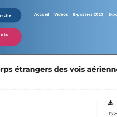
Accueil
Vidéos
E-posters 2023
E-p
herche
e la
orps étrangers des vois aérienn
Type