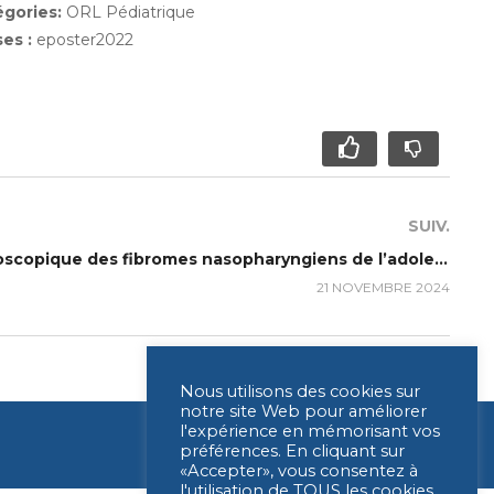
égories:
ORL Pédiatrique
ses :
eposter2022
SUIV.
207 – Prise en charge endoscopique des fibromes nasopharyngiens de l’adolescent
21 NOVEMBRE 2024
Nous utilisons des cookies sur
notre site Web pour améliorer
l'expérience en mémorisant vos
préférences. En cliquant sur
«Accepter», vous consentez à
l'utilisation de TOUS les cookies.