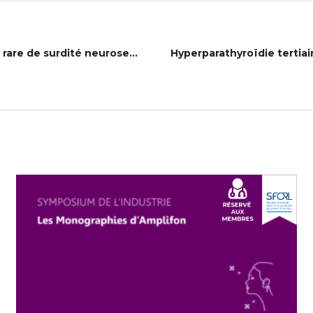
[E-poster type test] A propos d’un cas rare de surdité neurosensorielle syndromique à manifestation rénale : L’acidose tubulaire rénale distale