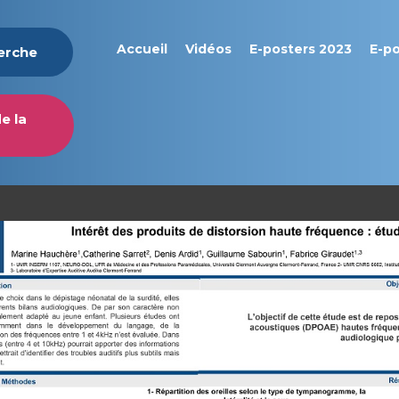
Accueil
Vidéos
E-posters 2023
E-p
herche
e la