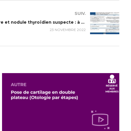
SUIV.
Hyperparathyroïdie tertiaire et nodule thyroïdien suspecte : à propos de deux cas.
23 NOVEMBRE 2022