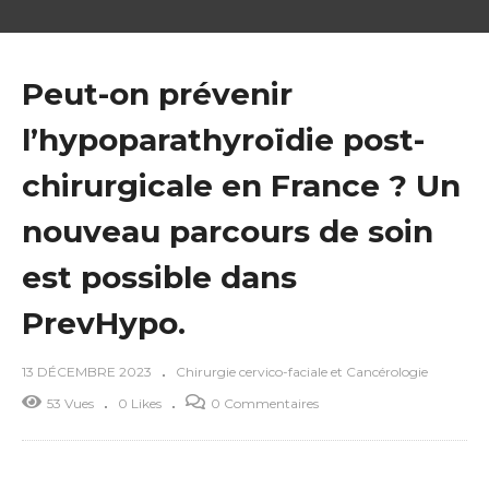
Peut-on prévenir
l’hypoparathyroïdie post-
chirurgicale en France ? Un
nouveau parcours de soin
est possible dans
PrevHypo.
13 DÉCEMBRE 2023
Chirurgie cervico-faciale et Cancérologie
53 Vues
0 Likes
0 Commentaires