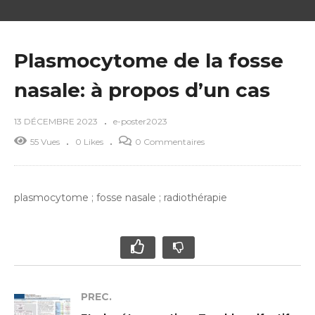
Plasmocytome de la fosse
nasale: à propos d’un cas
13 DÉCEMBRE 2023
e-poster2023
55 Vues
0 Likes
0 Commentaires
plasmocytome ; fosse nasale ; radiothérapie
PREC.