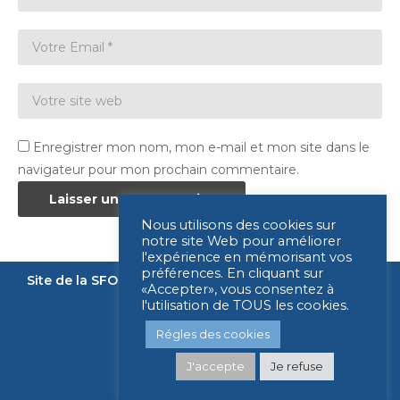
Enregistrer mon nom, mon e-mail et mon site dans le
navigateur pour mon prochain commentaire.
Nous utilisons des cookies sur
notre site Web pour améliorer
l'expérience en mémorisant vos
préférences. En cliquant sur
Site de la SFORL
Nous contacter
Mentions légales
«Accepter», vous consentez à
l'utilisation de TOUS les cookies.
Légende
Régles des cookies
J'accepte
Je refuse