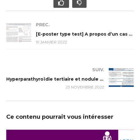
PREC.
[E-poster type test] A propos d’un cas rare de surdité neurosensorielle syndromique à manifestation rénale : L’acidose tubulaire rénale distale
19 JANVIER 2022
SUIV.
Hyperparathyroïdie tertiaire et nodule thyroïdien suspecte : à propos de deux cas.
23 NOVEMBRE 2022
Ce contenu pourrait vous intéresser