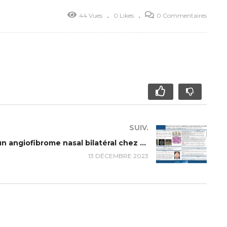
44 Vues
0 Likes
0 Commentaires
SUIV.
Découverte étonnante d’un angiofibrome nasal bilatéral chez deux jeunes soeurs.
13 DÉCEMBRE 2023