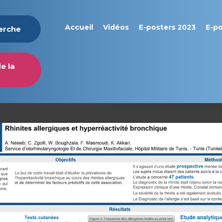
Accueil
Vidéos
E-posters 2023
E-p
herche
e la