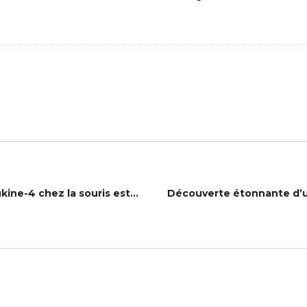
La perte d’odorat induite par l’Interleukine-4 chez la souris est associée à des changements du transcriptome et du protéome, suggérant une neuro-inflammation et une altération de la signalisation olfactive/calcique.