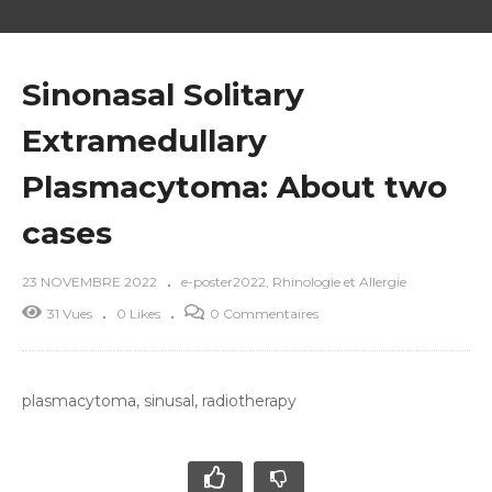
Sinonasal Solitary
Extramedullary
Plasmacytoma: About two
cases
23 NOVEMBRE 2022
e-poster2022
Rhinologie et Allergie
31 Vues
0 Likes
0 Commentaires
plasmacytoma, sinusal, radiotherapy