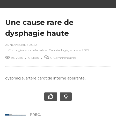
Une cause rare de
dysphagie haute
23 NOVEMBRE 2022
Chirurgie cervico-faciale et Cancérologie
e-poster2022
93 Vues
0 Likes
0 Commentaires
dysphagie, artère carotide interne aberrante,
PREC.