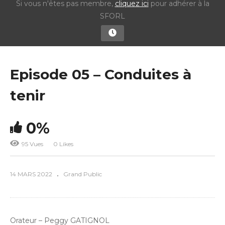
Si vous n'êtes pas membre,
cliquez ici
pour adhérer à la
SFORL
Episode 05 – Conduites à
tenir
0%
95 Vues
0 Likes
14 MARS 2022
Grand Public
Orateur – Peggy GATIGNOL