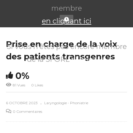
membre
en cliquant ici
Prise en charge de la voix
Si vous n'êtes pas encore membre
des patients transgenres
de la SFORL
cliquez ici
0%
81 Vues
0 Likes
6 OCTOBRE 2023
Laryngologie - Phoniatrie
0 Commentaires