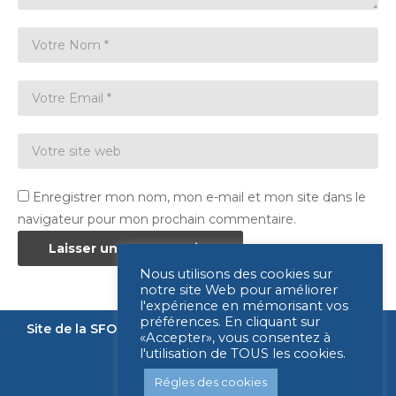
Enregistrer mon nom, mon e-mail et mon site dans le
navigateur pour mon prochain commentaire.
Nous utilisons des cookies sur
notre site Web pour améliorer
l'expérience en mémorisant vos
préférences. En cliquant sur
Site de la SFORL
Nous contacter
Mentions légales
«Accepter», vous consentez à
l'utilisation de TOUS les cookies.
Légende
Régles des cookies