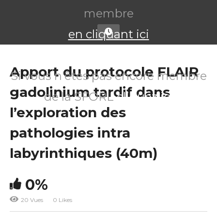
membre
en cliquant ici
Apport du protocole FLAIR
Si vous n'êtes pas encore membre
gadolinium tardif dans
de la SFORL
cliquez ici
l’exploration des
pathologies intra
labyrinthiques (40m)
0%
20 Vues
0 Likes