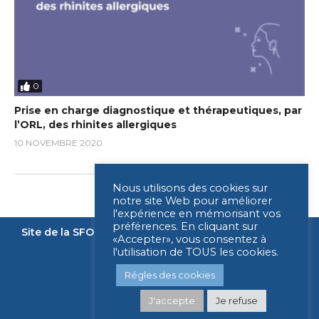
0
Prise en charge diagnostique et thérapeutiques, par
l’ORL, des rhinites allergiques
10 NOVEMBRE 2020
Nous utilisons des cookies sur
notre site Web pour améliorer
l'expérience en mémorisant vos
préférences. En cliquant sur
Site de la SFORL
Nous contacter
Mentions légales
«Accepter», vous consentez à
l'utilisation de TOUS les cookies.
Légende
Régles des cookies
J'accepte
Je refuse