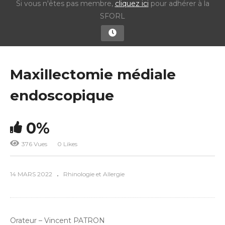
Si vous n'êtes pas membre,
cliquez ici
pour adhérer à la
SFORL
Maxillectomie médiale
endoscopique
0%
376 Vues
0 Likes
14 MARS 2022
Rhinologie et Allergie
Orateur – Vincent PATRON